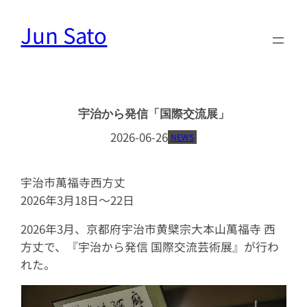
内
Jun Sato
容
を
ス
キ
ッ
宇治から発信「国際交流展」
プ
2026-06-26
NEWS
宇治市萬福寺西方丈
2026年3月18日〜22日
2026年3月、京都府宇治市黄檗宗大本山萬福寺 西
方丈で、『宇治から発信 国際交流芸術展』が行わ
れた。