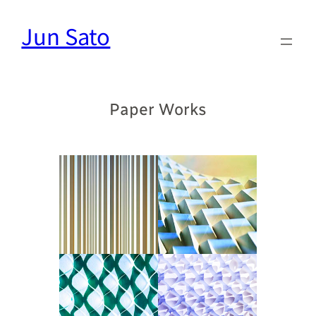
内
Jun Sato
容
を
ス
キ
ッ
Paper Works
プ